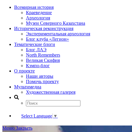
Всемирная история
Краеведение
Археология
Музеи Северного Казахстана
Историческая реконструкция
Экспериментальная археология
Блог клуба «Легион»
Тематические блоги
Блог ЛАЭ
North Remembers
Великая Скифия
Кэмпо-блог
О проекте
Наши авторы
Помочь проекту
Мультимедиа
Художественная галерея
Select Language
▼
Меню
Закрыть