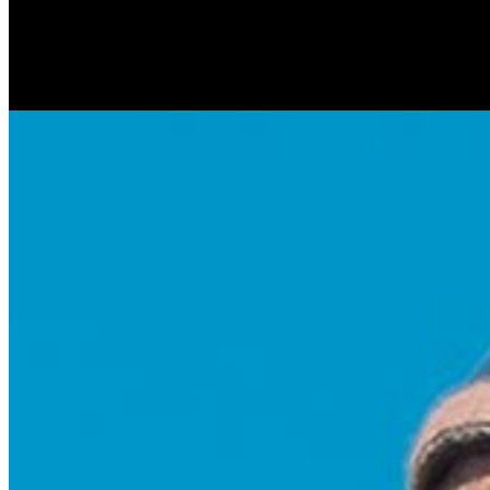
Антонина Казимирчик
Журналист. Краевед.