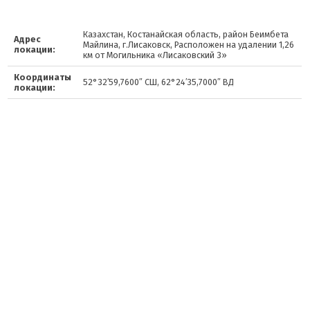
Казахстан, Костанайская область, район Беимбета
Адрес
Майлина, г.Лисаковск, Расположен на удалении 1,26
локации:
км от Могильника «Лисаковский 3»
Координаты
52°32′59,7600″ СШ, 62°24′35,7000″ ВД
локации: