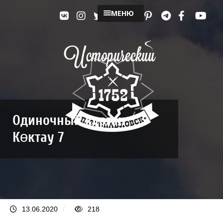
МЕНЮ
Одиночный курган
Көктау 7
13.06.2020
/
218