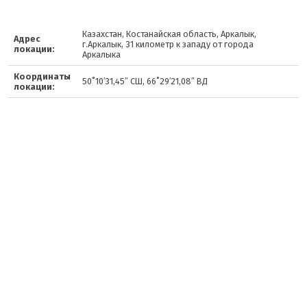
Казахстан, Костанайская область, Аркалык,
Адрес
г.Аркалык, 31 километр к западу от города
локации:
Аркалыка
Координаты
50˚10′31,45″ СШ, 66˚29′21,08″ ВД
локации: