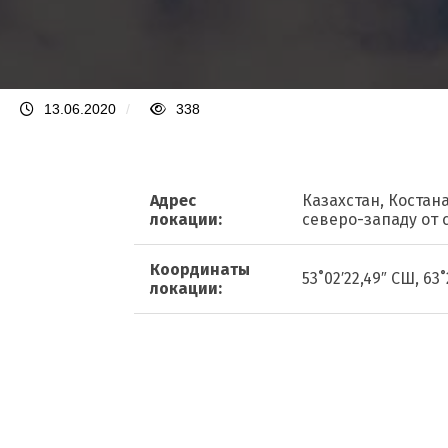
13.06.2020
/
338
Адрес
Казахстан, Костан
локации:
северо-западу от 
Координаты
53˚02′22,49″ СШ, 63˚
локации: