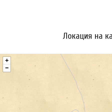
Локация на к
+
−