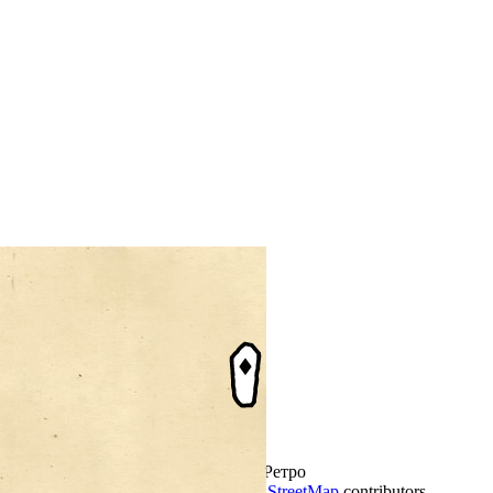
+
−
Обычная
Реалистичная
Ретро
Leaflet
|
©
Thunderforest
, ©
OpenStreetMap
contributors