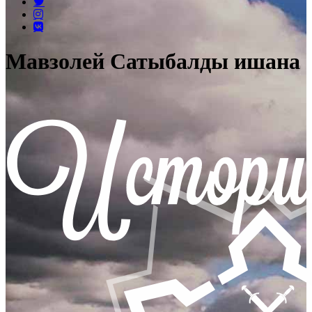
Мавзолей Сатыбалды ишана