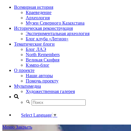
Всемирная история
Краеведение
Археология
Музеи Северного Казахстана
Историческая реконструкция
Экспериментальная археология
Блог клуба «Легион»
Тематические блоги
Блог ЛАЭ
North Remembers
Великая Скифия
Кэмпо-блог
О проекте
Наши авторы
Помочь проекту
Мультимедиа
Художественная галерея
Select Language
▼
Меню
Закрыть