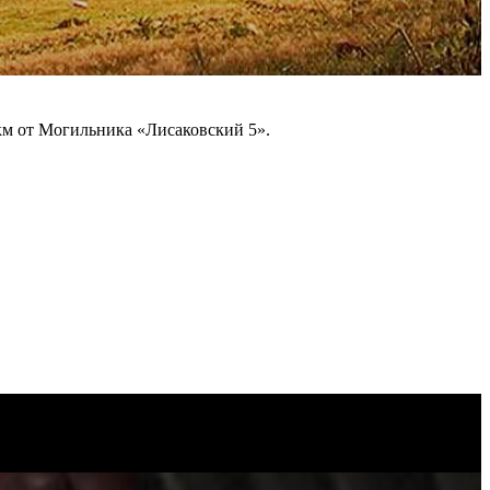
 км от Могильника «Лисаковский 5».
Leaflet
|
©
Thunderforest
, ©
OpenStreetMap
contributors