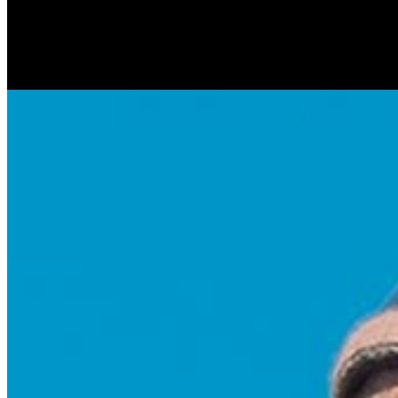
Антонина Казимирчик
Журналист. Краевед.