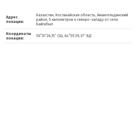
Казахстан, Костанайская область, Амангельдинский
Адрес
район, 5 километров к северо-западу от села
локации:
Байгабыл
Координаты
50˚07′26,15″ СШ, 64˚55′29,37″ ВД
локации: