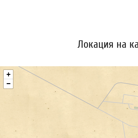
Локация на к
+
−