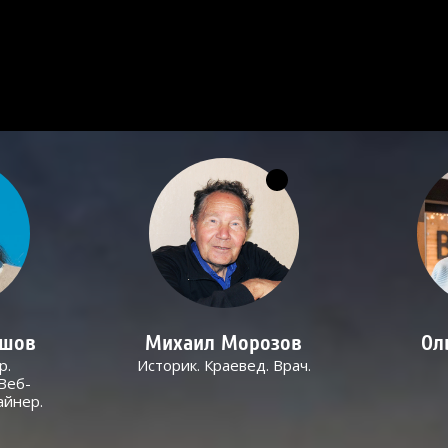
ашов
Михаил Морозов
Ол
р.
Историк. Краевед. Врач.
Веб-
айнер.