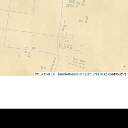
Leaflet
|
©
Thunderforest
, ©
OpenStreetMap
contributors