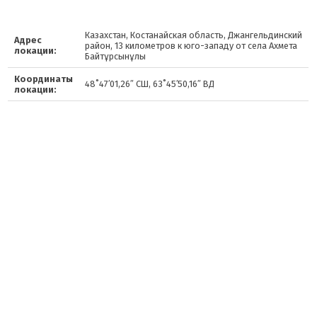
Казахстан, Костанайская область, Джангельдинский
Адрес
район, 13 километров к юго-западу от села Ахмета
локации:
Байтұрсынұлы
Координаты
48˚47′01,26″ СШ, 63˚45′50,16″ ВД
локации: