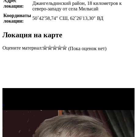
Адрес
Джангельдинский район, 18 километров к
локации:
северо-западу от села Милысай
Координаты
50˚42′58,74″ СШ, 62˚26′13,30″ ВД
локации:
Локация на карте
Оцените материал:
(Пока оценок нет)
!