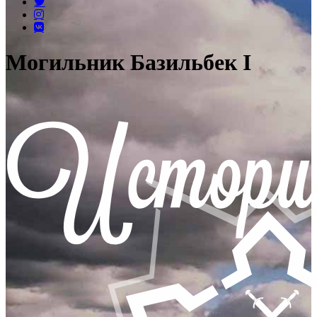
Могильник Базильбек I