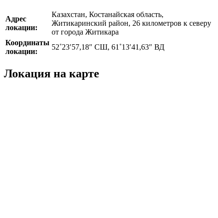
Казахстан, Костанайская область,
Адрес
Житикаринский район, 26 километров к северу
локации:
от города Житикара
Координаты
52˚23′57,18″ СШ, 61˚13′41,63″ ВД
локации:
Локация на карте