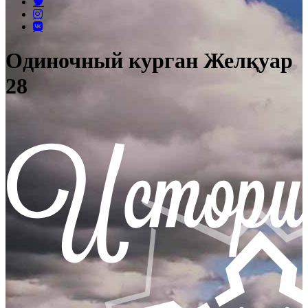
Одиночный курган Желқуар
28