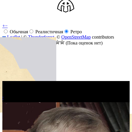
+
−
Обычная
Реалистичная
Ретро
Leaflet
|
©
Thunderforest
, ©
OpenStreetMap
contributors
Оцените материал:
(Пока оценок нет)
!