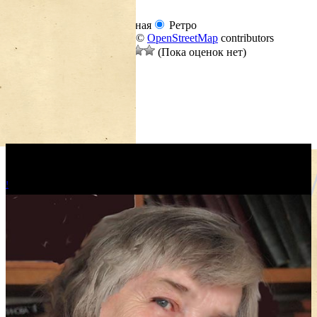
+
−
Обычная
Реалистичная
Ретро
Leaflet
|
©
Thunderforest
, ©
OpenStreetMap
contributors
Оцените материал:
(Пока оценок нет)
!