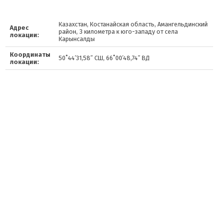
Казахстан, Костанайская область, Амангельдинский
Адрес
район, 3 километра к юго-западу от села
локации:
Карынсалды
Координаты
50˚44′31,58″ СШ, 66˚00′48,74″ ВД
локации: