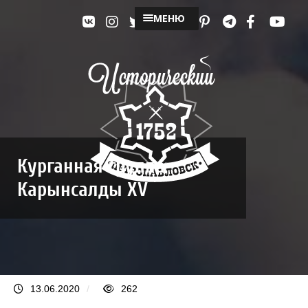
МЕНЮ
Курганная группа
Карынсалды ХV
13.06.2020
/
262