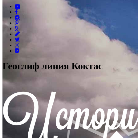
Геоглиф линия Коктас