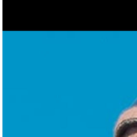
Антонина Казимирчик
Журналист. Краевед.