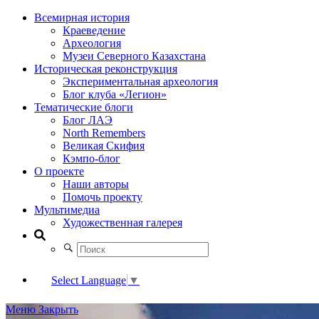
Всемирная история
Краеведение
Археология
Музеи Северного Казахстана
Историческая реконструкция
Экспериментальная археология
Блог клуба «Легион»
Тематические блоги
Блог ЛАЭ
North Remembers
Великая Скифия
Кэмпо-блог
О проекте
Наши авторы
Помочь проекту
Мультимедиа
Художественная галерея
Select Language
▼
Меню
Закрыть