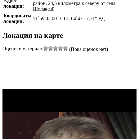
Адрес
район, 24,5 километра к северу от села
локации:
Шолаксай
Координаты
51˚59′02,00″ СШ, 64˚47′17,71″ ВД
локации:
Локация на карте
Оцените материал:
(Пока оценок нет)
!