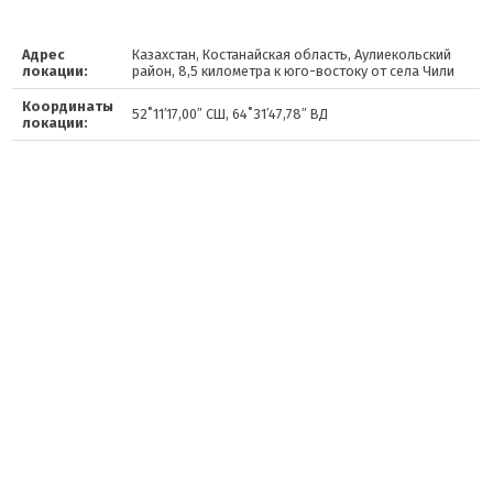
Адрес
Казахстан, Костанайская область, Аулиекольский
локации:
район, 8,5 километра к юго-востоку от села Чили
Координаты
52˚11′17,00″ СШ, 64˚31′47,78″ ВД
локации: