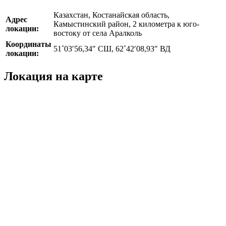
Казахстан, Костанайская область,
Адрес
Камыстинский район, 2 километра к юго-
локации:
востоку от села Аралколь
Координаты
51˚03′56,34″ СШ, 62˚42′08,93″ ВД
локации:
Локация на карте