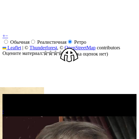
+
−
Обычная
Реалистичная
Ретро
Leaflet
|
©
Thunderforest
, ©
OpenStreetMap
contributors
Оцените материал:
(Пока оценок нет)
!