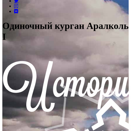
Одиночный курган Аралколь
I