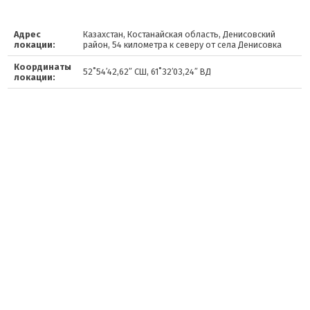
Адрес
Казахстан, Костанайская область, Денисовский
локации:
район, 54 километра к северу от села Денисовка
Координаты
52˚54′42,62″ СШ, 61˚32′03,24″ ВД
локации: