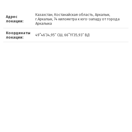
Казахстан, Костанайская область, Аркалык,
Адрес
г.Аркалык, 74 километра к юго-западу от города
локации:
Аркалыка
Координаты
49˚46′34,95″ СШ, 66˚11′35,93″ ВД
локации: