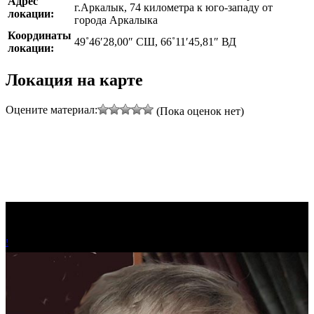
Адрес
г.Аркалык, 74 километра к юго-западу от
локации:
города Аркалыка
Координаты
49˚46′28,00″ СШ, 66˚11′45,81″ ВД
локации:
Локация на карте
Оцените материал:
(Пока оценок нет)
!