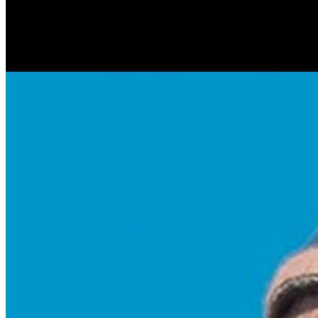
Антонина Казимирчик
Журналист. Краевед.