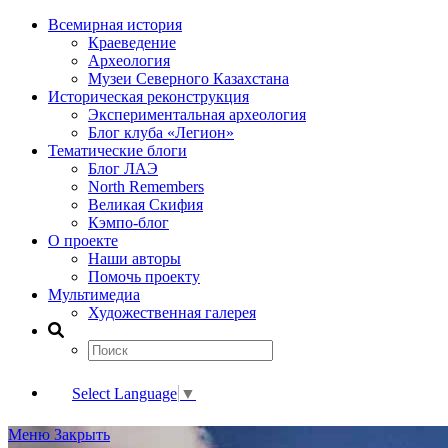
Всемирная история
Краеведение
Археология
Музеи Северного Казахстана
Историческая реконструкция
Экспериментальная археология
Блог клуба «Легион»
Тематические блоги
Блог ЛАЭ
North Remembers
Великая Скифия
Кэмпо-блог
О проекте
Наши авторы
Помочь проекту
Мультимедиа
Художественная галерея
Select Language
▼
Меню
Закрыть