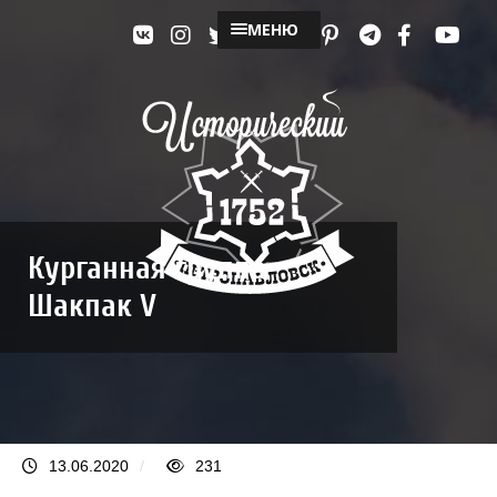
МЕНЮ
Курганная группа
Шакпак V
13.06.2020
/
231