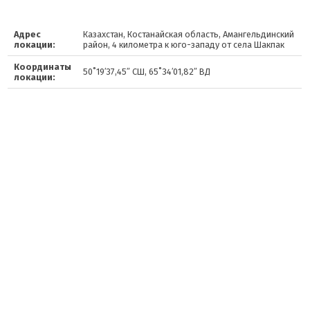
Адрес
Казахстан, Костанайская область, Амангельдинский
локации:
район, 4 километра к юго-западу от села Шакпак
Координаты
50˚19′37,45″ СШ, 65˚34′01,82″ ВД
локации: