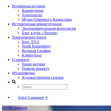
Всемирная история
Краеведение
Археология
Музеи Северного Казахстана
Историческая реконструкция
Экспериментальная археология
Блог клуба «Легион»
Тематические блоги
Блог ЛАЭ
North Remembers
Великая Скифия
Кэмпо-блог
О проекте
Наши авторы
Помочь проекту
Мультимедиа
Художественная галерея
Select Language
▼
Меню
Закрыть