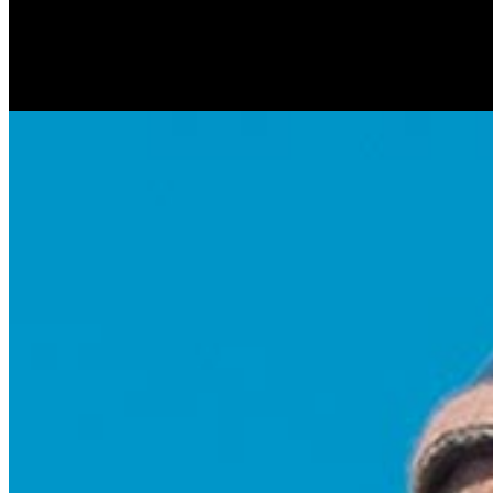
Антонина Казимирчик
Журналист. Краевед.