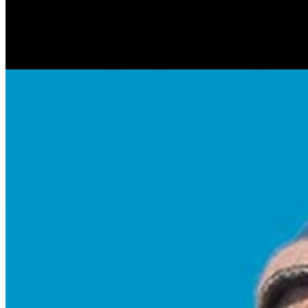
Антонина Казимирчик
Журналист. Краевед.