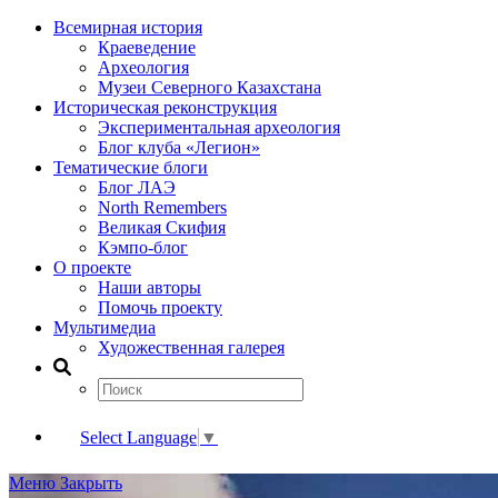
Всемирная история
Краеведение
Археология
Музеи Северного Казахстана
Историческая реконструкция
Экспериментальная археология
Блог клуба «Легион»
Тематические блоги
Блог ЛАЭ
North Remembers
Великая Скифия
Кэмпо-блог
О проекте
Наши авторы
Помочь проекту
Мультимедиа
Художественная галерея
Select Language
▼
Меню
Закрыть