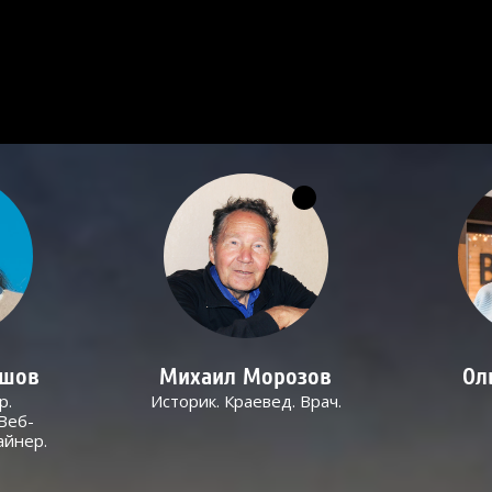
ашов
Михаил Морозов
Ол
р.
Историк. Краевед. Врач.
Веб-
айнер.