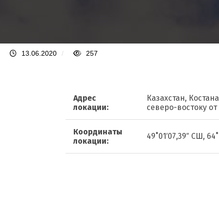
13.06.2020
/
257
Адрес
Казахстан, Костан
локации:
северо-востоку от
Координаты
49˚01′07,39″ СШ, 64˚
локации: