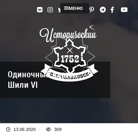
МЕНЮ
Одиночный курган
Шили VI
13.06.2020
/
309