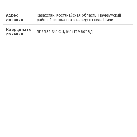
Адрес
Казахстан, Костанайская область, Наурзумский
локации:
район, 3 километра к западу от села Шили
Координаты
51˚35′35,34″ СШ, 64˚41′59,80″ ВД
локации: