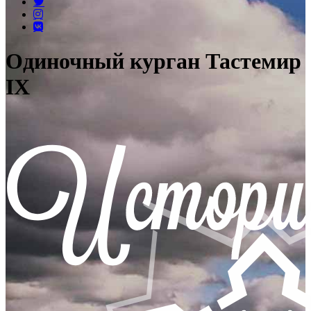
Одиночный курган Тастемир
IX