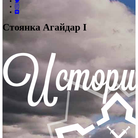
Стоянка Агайдар І