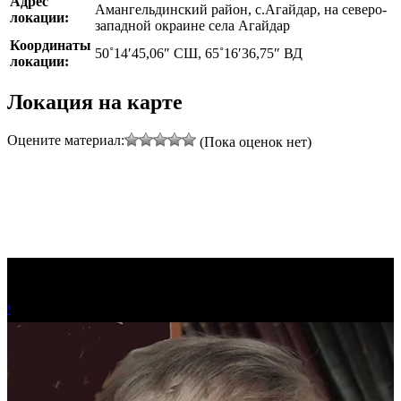
Адрес
Амангельдинский район, с.Агайдар, на северо-
локации:
западной окраине села Агайдар
Координаты
50˚14′45,06″ СШ, 65˚16′36,75″ ВД
локации:
Локация на карте
Оцените материал:
(Пока оценок нет)
!