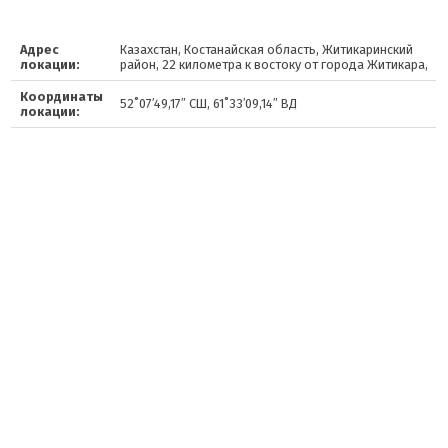
Адрес
Казахстан, Костанайская область, Житикаринский
локации:
район, 22 километра к востоку от города Житикара,
Координаты
52˚07′49,17″ СШ, 61˚33′09,14″ ВД
локации: