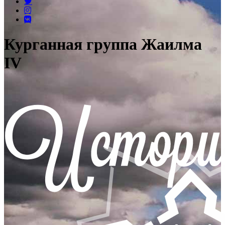
Курганная группа Жаилма
IV